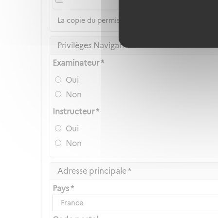
La copie du permis de conduire n'est pas accep
Privilèges Navigant
Examinateur *
Oui
Non
Instructeur *
Oui
Non
Adresse principale *
Pays *
France