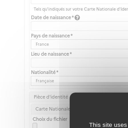
Tels qu'indiqués sur votre Carte Nationale d'Ide
Date de naissance *
Pays de naissance *
France
Lieu de naissance *
Nationalité *
Française
Pièce d'identité
Carte Nationale d'Identité ou Passeport *
Choix du fichier
This site uses