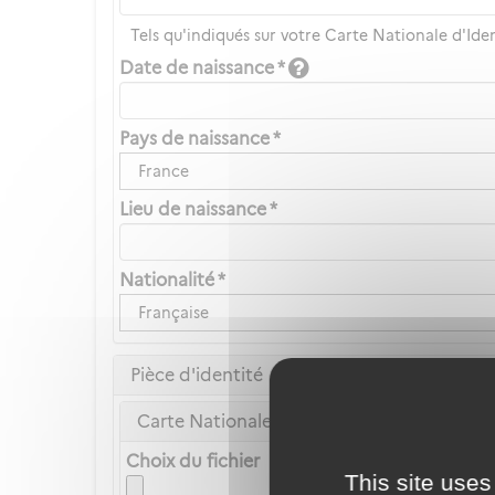
Tels qu'indiqués sur votre Carte Nationale d'Ide
Date de naissance *
Pays de naissance *
France
Lieu de naissance *
Nationalité *
Française
Pièce d'identité
Carte Nationale d'Identité ou Passeport *
Choix du fichier
This site uses