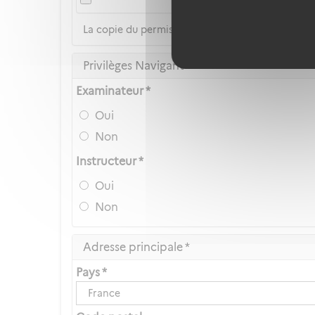
La copie du permis de conduire n'est pas accep
Privilèges Navigant
Examinateur *
Oui
Non
Instructeur *
Oui
Non
Adresse principale *
Pays *
France