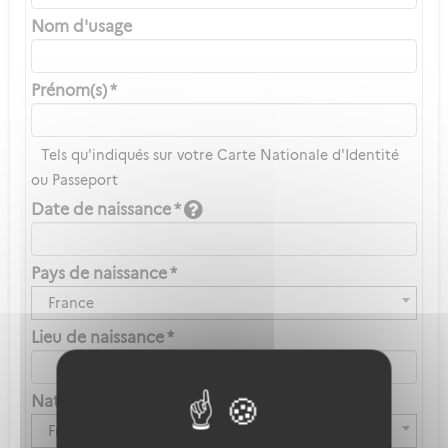
Nom d'usage
Prénom(s) *
Tels qu'indiqués sur votre Carte Nationale d'Identité
ou Passeport
Date de naissance *
Pays de naissance *
France
Lieu de naissance *
Nationalité *
Française