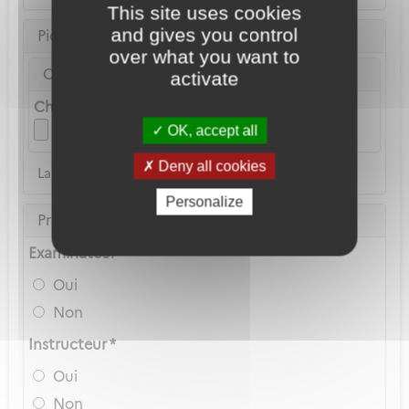
This site uses cookies
and gives you control
Pièce d'identité
over what you want to
Carte Nationale d'Identité ou Passeport *
activate
Choix du fichier
OK, accept all
Deny all cookies
La copie du permis de conduire n'est pas acceptée
Personalize
Privilèges Navigant
Examinateur *
Oui
Non
Instructeur *
Oui
Non