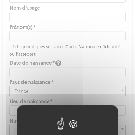
Nom d'usage
Prénom(s) *
Tels qu'indiqués sur votre Carte Nationale d'Identité
ou Passeport
Date de naissance *
Pays de naissance *
France
Lieu de naissance *
Nationalité *
Française