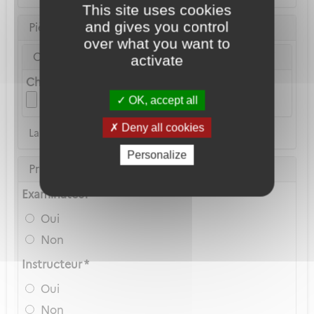
This site uses cookies
and gives you control
Pièce d'identité
over what you want to
Carte Nationale d'Identité ou Passeport *
activate
Choix du fichier
OK, accept all
Deny all cookies
La copie du permis de conduire n'est pas acceptée
Personalize
Privilèges Navigant
Examinateur *
Oui
Non
Instructeur *
Oui
Non