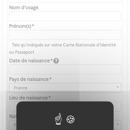
Nom d'usage
Prénom(s) *
Tels qu'indiqués sur votre Carte Nationale d'Identité
ou Passeport
Date de naissance *
Pays de naissance *
France
Lieu de naissance *
Nationalité *
Française