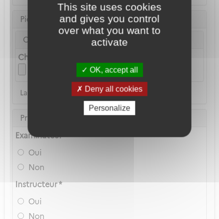
This site uses cookies
and gives you control
Pièce d'identité
over what you want to
Carte Nationale d'Identité ou Passeport *
activate
Choix du fichier
OK, accept all
Deny all cookies
La copie du permis de conduire n'est pas acceptée
Personalize
Privilèges Navigant
Examinateur *
Oui
Non
Instructeur *
Oui
Non