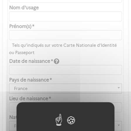
Nom d'usage
Prénom(s) *
Tels qu'indiqués sur votre Carte Nationale d'Identité
ou Passeport
Date de naissance *
Pays de naissance *
France
Lieu de naissance *
Nationalité *
Française