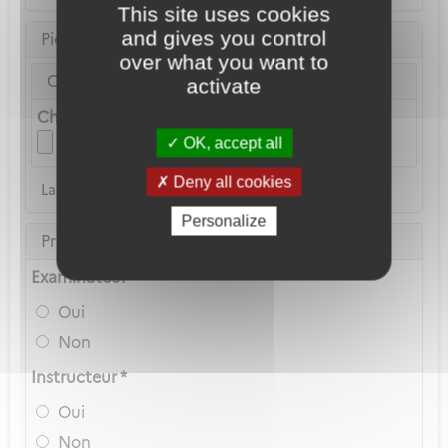
This site uses cookies
and gives you control
Pièce d'identité
over what you want to
Carte Nationale d'Identité ou Passeport *
activate
Choix du fichier
OK, accept all
Deny all cookies
La copie du permis de conduire n'est pas acceptée
Personalize
Privilèges Navigant
Examinateur *
Oui
Non
Instructeur *
Oui
Non