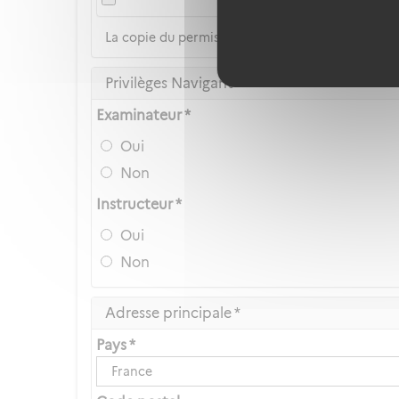
La copie du permis de conduire n'est pas accep
Privilèges Navigant
Examinateur *
Oui
Non
Instructeur *
Oui
Non
Adresse principale *
Pays *
France