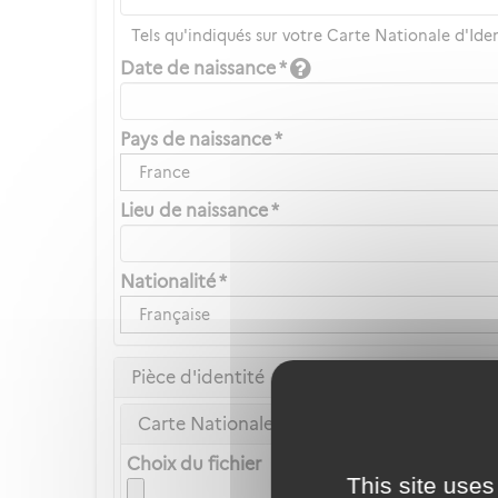
Tels qu'indiqués sur votre Carte Nationale d'Ide
Date de naissance *
Pays de naissance *
France
Lieu de naissance *
Nationalité *
Française
Pièce d'identité
Carte Nationale d'Identité ou Passeport *
Choix du fichier
This site uses