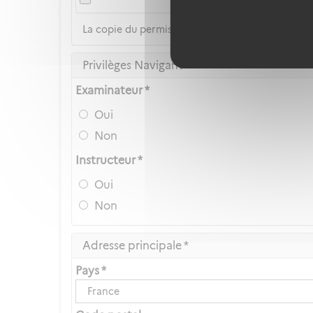
La copie du permis de conduire n'est pas accep
Privilèges Navigant
Examinateur *
Oui
Non
Instructeur *
Oui
Non
Adresse principale *
Pays *
France