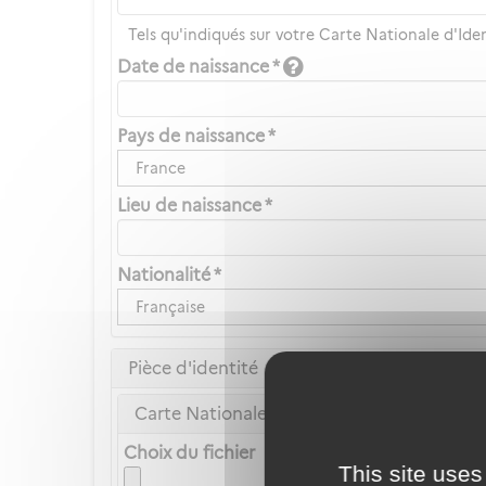
Tels qu'indiqués sur votre Carte Nationale d'Ide
Date de naissance *
Pays de naissance *
France
Lieu de naissance *
Nationalité *
Française
Pièce d'identité
Carte Nationale d'Identité ou Passeport *
Choix du fichier
This site uses