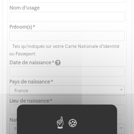
Nom d'usage
Prénom(s) *
Tels qu'indiqués sur votre Carte Nationale d'Identité
ou Passeport
Date de naissance *
Pays de naissance *
France
Lieu de naissance *
Nationalité *
Française