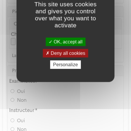
This site uses cookies
and gives you control
Pièce d'identité
over what you want to
Carte Nationale d'Identité ou Passeport *
activate
Choix du fichier
OK, accept all
Deny all cookies
La copie du permis de conduire n'est pas acceptée
Personalize
Privilèges Navigant
Examinateur *
Oui
Non
Instructeur *
Oui
Non