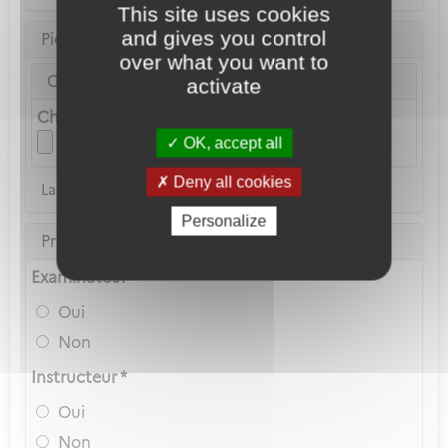
This site uses cookies
and gives you control
Pièce d'identité
over what you want to
Carte Nationale d'Identité ou Passeport *
activate
Choix du fichier
OK, accept all
Deny all cookies
La copie du permis de conduire n'est pas acceptée
Personalize
Privilèges Navigant
Examinateur *
Oui
Non
Instructeur *
Oui
Non