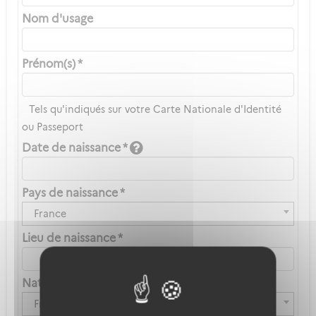
Nom d'usage
Prénom(s) *
Tels qu'indiqués sur votre Carte Nationale d'Identité
ou Passeport
Date de naissance *
Pays de naissance *
France
Lieu de naissance *
Nationalité *
Française