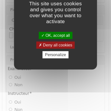
This site uses cookies
and gives you control
Pièce d'identité
over what you want to
Carte Nationale d'Identité ou Passeport *
activate
Choix du fichier
OK, accept all
Deny all cookies
La copie du permis de conduire n'est pas acceptée
Personalize
Privilèges Navigant
Examinateur *
Oui
Non
Instructeur *
Oui
Non