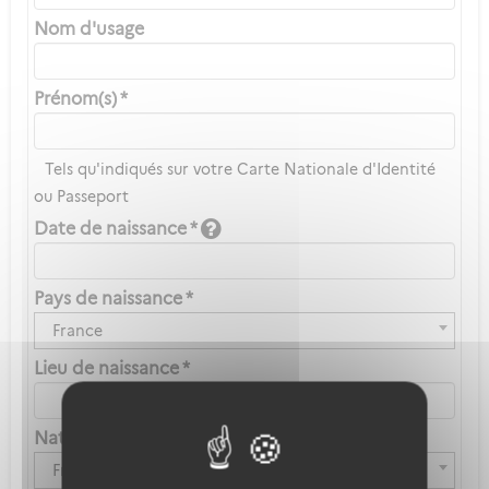
Nom d'usage
Prénom(s) *
Tels qu'indiqués sur votre Carte Nationale d'Identité
ou Passeport
Date de naissance *
Pays de naissance *
France
Lieu de naissance *
Nationalité *
Française