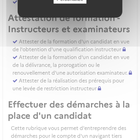
Attester d'une évaluation de niveau IRSE
Attestation de formation -
Instructeurs et examinateurs
Attester de la formation d'un candidat en vue
de l'obtention d'une qualification instructeur
Attester de la formation d'un candidat en vue
de la délivrance, la prorogation ou le
renouvellement d'une autorisation examinateur.
Attester de la réalisation des prérequis pour
une levée de restriction instructeur
Effectuer des démarches à la
place d'un candidat
Cette rubrique vous permet d'entreprendre des
démarches pour le compte d'un navigant tiers