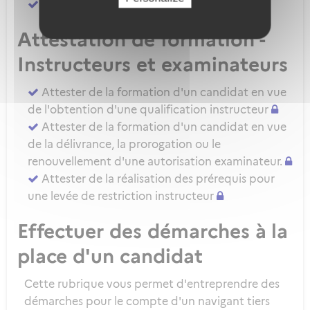
Attester d'une évaluation de niveau IRSE
Attestation de formation -
Instructeurs et examinateurs
Attester de la formation d'un candidat en vue
de l'obtention d'une qualification instructeur
Attester de la formation d'un candidat en vue
de la délivrance, la prorogation ou le
renouvellement d'une autorisation examinateur.
Attester de la réalisation des prérequis pour
une levée de restriction instructeur
Effectuer des démarches à la
place d'un candidat
Cette rubrique vous permet d'entreprendre des
démarches pour le compte d'un navigant tiers