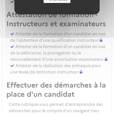
Attester d'une évaluation de niveau IRSE
Attestation de formation -
Instructeurs et examinateurs
Attester de la formation d'un candidat en vue
de l'obtention d'une qualification instructeur
Attester de la formation d'un candidat en vue
de la délivrance, la prorogation ou le
renouvellement d'une autorisation examinateur.
Attester de la réalisation des prérequis pour
une levée de restriction instructeur
Effectuer des démarches à la
place d'un candidat
Cette rubrique vous permet d'entreprendre des
démarches pour le compte d'un navigant tiers