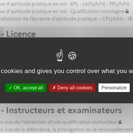
d'aptitude pratique en vol - BPL - LAPL(A/H) - PPL(A/H) -
 d'aptitude pratique en vol - Qualification montagne
 validation de l’épreuve d’aptitude pratique – CPL(A/H) – IR
- Licence
ndidat en vue de la délivrance d'une licence - BPL - LAPL(A
 - QC/QT/IR/Qualifications additi
 cookies and gives you control over what you w
 candidat en vue de la délivrance d'une QC/QT ou du reno
andidat en vue de la délivrance d'une qualification additio
on pour une extension de qualification IR - BIR
OK, accept all
Deny all cookies
Personalize
E
- Instructeurs et examinateurs
n vue de l'obtention d'une qualification instructeur
n vue de la délivrance, la prorogation ou le renouvellemen