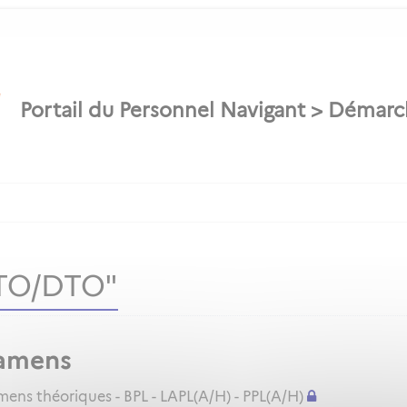
ATO/DTO"
amens
ns théoriques - BPL - LAPL(A/H) - PPL(A/H)