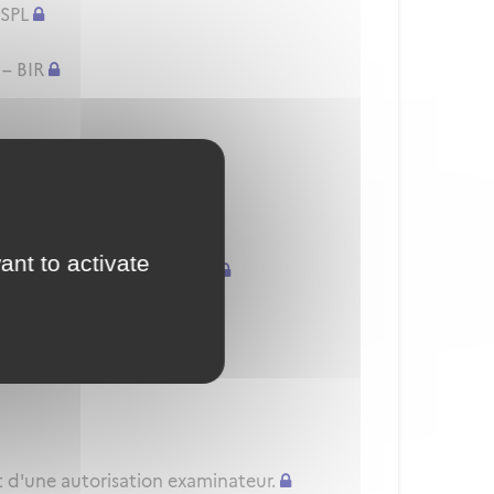
 SPL
 – BIR
/H) - PPL(A/H) - SPL
onnelles
ant to activate
uvellement d'une QC/QT/IR
nnelle
t d'une autorisation examinateur.