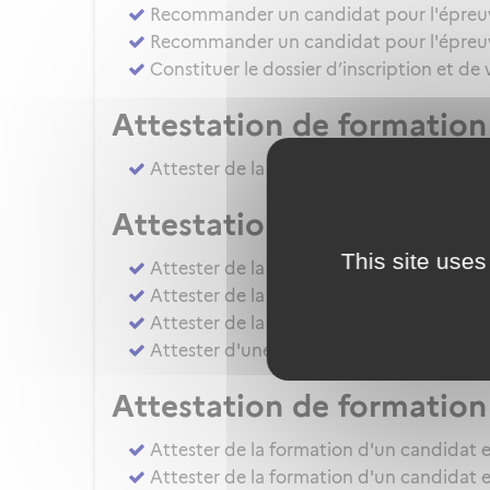
Recommander un candidat pour l'épreuve 
Recommander un candidat pour l'épreuve
Constituer le dossier d’inscription et de
Attestation de formation 
Attester de la formation pratique d'un ca
Attestation de formation
This site uses
Attester de la formation pratique d'un
Attester de la formation pratique d'un c
Attester de la formation ou de l'évaluati
Attester d'une évaluation de niveau IRS
Attestation de formation 
Attester de la formation d'un candidat e
Attester de la formation d'un candidat e