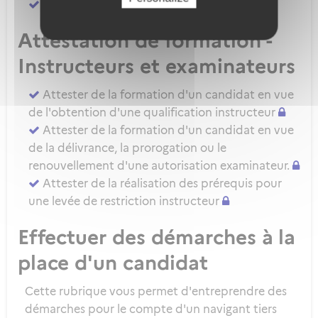
Attester d'une évaluation de niveau IRSE
Attestation de formation -
Instructeurs et examinateurs
Attester de la formation d'un candidat en vue
de l'obtention d'une qualification instructeur
Attester de la formation d'un candidat en vue
de la délivrance, la prorogation ou le
renouvellement d'une autorisation examinateur.
Attester de la réalisation des prérequis pour
une levée de restriction instructeur
Effectuer des démarches à la
place d'un candidat
Cette rubrique vous permet d'entreprendre des
démarches pour le compte d'un navigant tiers