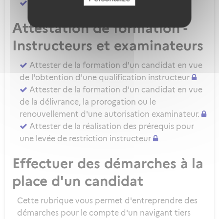
Attester d'une évaluation de niveau IRSE
Attestation de formation -
Instructeurs et examinateurs
Attester de la formation d'un candidat en vue
de l'obtention d'une qualification instructeur
Attester de la formation d'un candidat en vue
de la délivrance, la prorogation ou le
renouvellement d'une autorisation examinateur.
Attester de la réalisation des prérequis pour
une levée de restriction instructeur
Effectuer des démarches à la
place d'un candidat
Cette rubrique vous permet d'entreprendre des
démarches pour le compte d'un navigant tiers