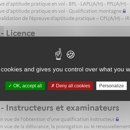
d'aptitude pratique en vol - BPL - LAPL(A/H) - PPL(A/H) -
 d'aptitude pratique en vol - Qualification montagne
 validation de l’épreuve d’aptitude pratique – CPL(A/H) – IR
- Licence
ndidat en vue de la délivrance d'une licence - BPL - LAPL(A
 - QC/QT/IR/Qualifications additi
 cookies and gives you control over what you w
 candidat en vue de la délivrance d'une QC/QT ou du reno
andidat en vue de la délivrance d'une qualification additio
on pour une extension de qualification IR - BIR
OK, accept all
Deny all cookies
Personalize
E
- Instructeurs et examinateurs
n vue de l'obtention d'une qualification instructeur
n vue de la délivrance, la prorogation ou le renouvellemen