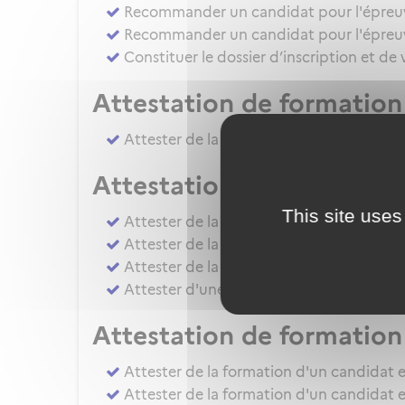
Recommander un candidat pour l'épreuve 
Recommander un candidat pour l'épreuve
Constituer le dossier d’inscription et de
Attestation de formation 
Attester de la formation pratique d'un ca
Attestation de formation
This site uses
Attester de la formation pratique d'un
Attester de la formation pratique d'un c
Attester de la formation ou de l'évaluati
Attester d'une évaluation de niveau IRS
Attestation de formation 
Attester de la formation d'un candidat e
Attester de la formation d'un candidat e