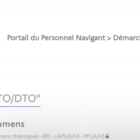
ATO/DTO"
amens
ns théoriques - BPL - LAPL(A/H) - PPL(A/H)