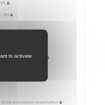
 SPL
 – BIR
/H) - PPL(A/H) - SPL
onnelles
ant to activate
uvellement d'une QC/QT/IR
nnelle
t d'une autorisation examinateur.