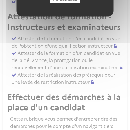
Attester d'une évaluation de niveau IRSE
Attestation de formation -
Instructeurs et examinateurs
Attester de la formation d'un candidat en vue
de l'obtention d'une qualification instructeur
Attester de la formation d'un candidat en vue
de la délivrance, la prorogation ou le
renouvellement d'une autorisation examinateur.
Attester de la réalisation des prérequis pour
une levée de restriction instructeur
Effectuer des démarches à la
place d'un candidat
Cette rubrique vous permet d'entreprendre des
démarches pour le compte d'un navigant tiers