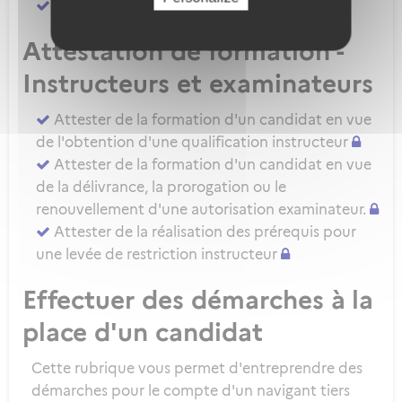
Attester d'une évaluation de niveau IRSE
Attestation de formation -
Instructeurs et examinateurs
Attester de la formation d'un candidat en vue
de l'obtention d'une qualification instructeur
Attester de la formation d'un candidat en vue
de la délivrance, la prorogation ou le
renouvellement d'une autorisation examinateur.
Attester de la réalisation des prérequis pour
une levée de restriction instructeur
Effectuer des démarches à la
place d'un candidat
Cette rubrique vous permet d'entreprendre des
démarches pour le compte d'un navigant tiers