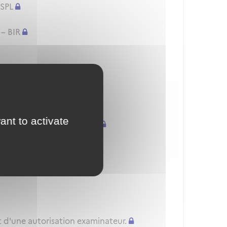
 SPL
 – BIR
/H) - PPL(A/H) - SPL
onnelles
ant to activate
uvellement d'une QC/QT/IR
nnelle
t d'une autorisation examinateur.