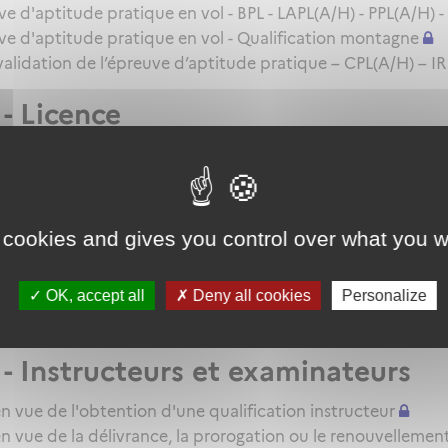
d'aptitude pratique en vol - BPL - LAPL(A/H) - PPL(A/H) -
 d'aptitude pratique en vol - Qualification montagne
 validation de l’épreuve d’aptitude pratique – CPL(A/H) – IR
- Licence
ndidat en vue de la délivrance d'une licence - BPL - LAPL(A
 - QC/QT/IR/Qualifications additi
 cookies and gives you control over what you w
 candidat en vue de la délivrance d'une QC/QT ou du reno
andidat en vue de la délivrance d'une qualification additio
on pour une extension de qualification IR - BIR
OK, accept all
Deny all cookies
Personalize
E
- Instructeurs et examinateurs
n vue de l'obtention d'une qualification instructeur
n vue de la délivrance, la prorogation ou le renouvellemen