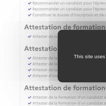
Recommander un candidat pour l'épreuve 
Recommander un candidat pour l'épreuve
Constituer le dossier d’inscription et de
Attestation de formation 
Attester de la formation pratique d'un ca
Attestation de formation
This site uses
Attester de la formation pratique d'un
Attester de la formation pratique d'un c
Attester de la formation ou de l'évaluati
Attester d'une évaluation de niveau IRS
Attestation de formation 
Attester de la formation d'un candidat e
Attester de la formation d'un candidat e