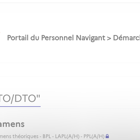
ATO/DTO"
amens
ns théoriques - BPL - LAPL(A/H) - PPL(A/H)