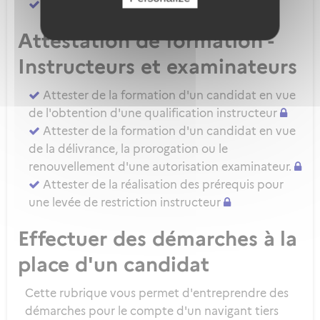
Attester d'une évaluation de niveau IRSE
Attestation de formation -
Instructeurs et examinateurs
Attester de la formation d'un candidat en vue
de l'obtention d'une qualification instructeur
Attester de la formation d'un candidat en vue
de la délivrance, la prorogation ou le
renouvellement d'une autorisation examinateur.
Attester de la réalisation des prérequis pour
une levée de restriction instructeur
Effectuer des démarches à la
place d'un candidat
Cette rubrique vous permet d'entreprendre des
démarches pour le compte d'un navigant tiers