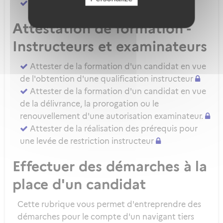
Attester d'une évaluation de niveau IRSE
Attestation de formation -
Instructeurs et examinateurs
Attester de la formation d'un candidat en vue
de l'obtention d'une qualification instructeur
Attester de la formation d'un candidat en vue
de la délivrance, la prorogation ou le
renouvellement d'une autorisation examinateur.
Attester de la réalisation des prérequis pour
une levée de restriction instructeur
Effectuer des démarches à la
place d'un candidat
Cette rubrique vous permet d'entreprendre des
démarches pour le compte d'un navigant tiers