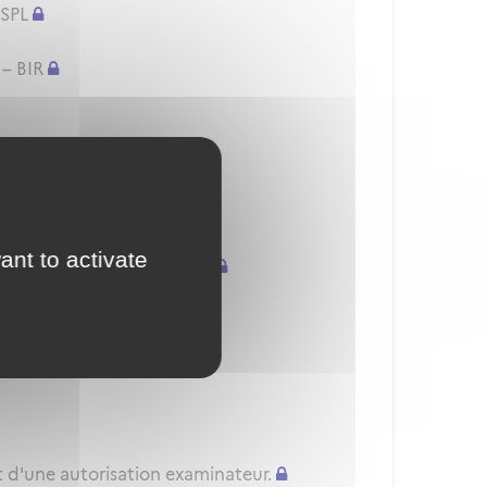
 SPL
 – BIR
/H) - PPL(A/H) - SPL
onnelles
ant to activate
uvellement d'une QC/QT/IR
nnelle
t d'une autorisation examinateur.