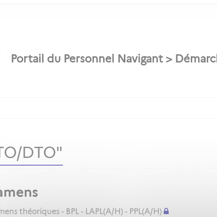
ATO/DTO"
amens
ns théoriques - BPL - LAPL(A/H) - PPL(A/H)