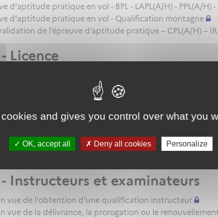
d'aptitude pratique en vol - BPL - LAPL(A/H) - PPL(A/H) -
 d'aptitude pratique en vol - Qualification montagne
 validation de l’épreuve d’aptitude pratique – CPL(A/H) – IR
- Licence
ndidat en vue de la délivrance d'une licence - BPL - LAPL(A
 - QC/QT/IR/Qualifications additi
 cookies and gives you control over what you w
 candidat en vue de la délivrance d'une QC/QT ou du reno
andidat en vue de la délivrance d'une qualification additio
on pour une extension de qualification IR - BIR
OK, accept all
Deny all cookies
Personalize
E
- Instructeurs et examinateurs
n vue de l'obtention d'une qualification instructeur
n vue de la délivrance, la prorogation ou le renouvellemen