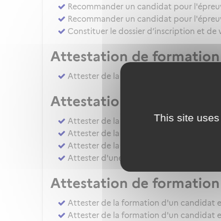
Recommander un candidat pour l'épreuve 
Recommander un candidat pour l'épreuve
Constituer le dossier d’inscription et de
Attestation de formation 
Attester de la formation pratique d'un ca
Attestation de formation
This site uses
Attester de la formation pratique d'un
Attester de la formation pratique d'un c
Attester de la formation ou de l'évaluati
Attester d'une évaluation de niveau IRS
Attestation de formation 
Attester de la formation d'un candidat e
Attester de la formation d'un candidat e