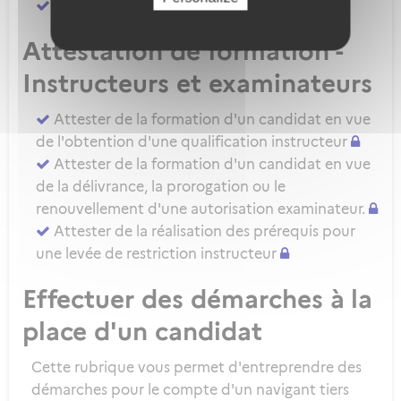
Attester d'une évaluation de niveau IRSE
Attestation de formation -
Instructeurs et examinateurs
Attester de la formation d'un candidat en vue
de l'obtention d'une qualification instructeur
Attester de la formation d'un candidat en vue
de la délivrance, la prorogation ou le
renouvellement d'une autorisation examinateur.
Attester de la réalisation des prérequis pour
une levée de restriction instructeur
Effectuer des démarches à la
place d'un candidat
Cette rubrique vous permet d'entreprendre des
démarches pour le compte d'un navigant tiers