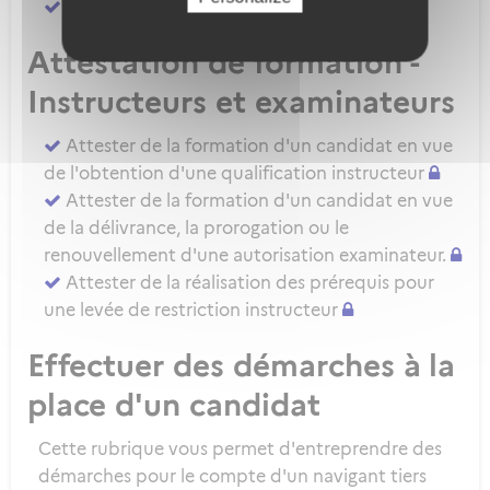
Attester d'une évaluation de niveau IRSE
Attestation de formation -
Instructeurs et examinateurs
Attester de la formation d'un candidat en vue
de l'obtention d'une qualification instructeur
Attester de la formation d'un candidat en vue
de la délivrance, la prorogation ou le
renouvellement d'une autorisation examinateur.
Attester de la réalisation des prérequis pour
une levée de restriction instructeur
Effectuer des démarches à la
place d'un candidat
Cette rubrique vous permet d'entreprendre des
démarches pour le compte d'un navigant tiers