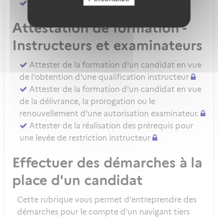
Attester d'une évaluation de niveau IRSE
Attestation de formation -
Instructeurs et examinateurs
Attester de la formation d'un candidat en vue
de l'obtention d'une qualification instructeur
Attester de la formation d'un candidat en vue
de la délivrance, la prorogation ou le
renouvellement d'une autorisation examinateur.
Attester de la réalisation des prérequis pour
une levée de restriction instructeur
Effectuer des démarches à la
place d'un candidat
Cette rubrique vous permet d'entreprendre des
démarches pour le compte d'un navigant tiers