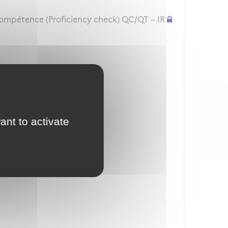
compétence (Proficiency check) QC/QT – IR
isation d'examinateur
ant to activate
ior