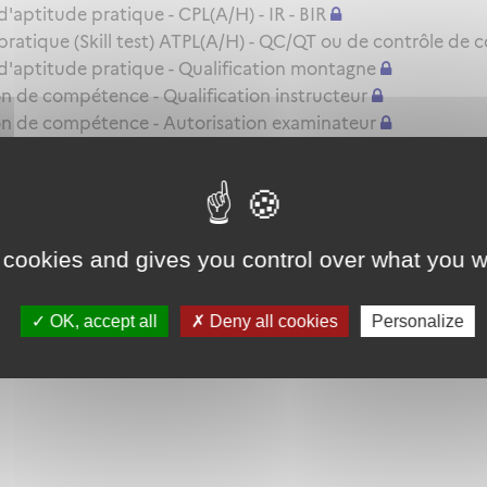
ptitude pratique - CPL(A/H) - IR - BIR
atique (Skill test) ATPL(A/H) - QC/QT ou de contrôle de 
'aptitude pratique - Qualification montagne
 de compétence - Qualification instructeur
n de compétence - Autorisation examinateur
s d'examinateur
e TRE(A) MP ou SFE(A) MP
le renouvellement ou l'extension de privilèges d'une autor
 cookies and gives you control over what you w
ou le renouvellement d'une autorisation d'examinateur sen
OK, accept all
Deny all cookies
Personalize