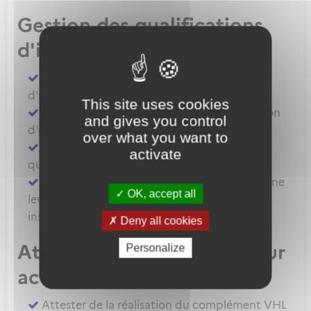
Gestion des qualifications
d'instructeur
Demander la délivrance d'une qualification
d'instructeur
This site uses cookies
Demander la prorogation d'une qualification
and gives you control
d'instructeur
over what you want to
Demander le renouvellement d'une
activate
qualification d'instructeur
Demander une extension de privilèges ou une
OK, accept all
levée de restriction pour une qualification
instructeur
Deny all cookies
Attestation pour instructeur
Personalize
actant hors ATO/DTO
Attester de la réalisation du complément VHL