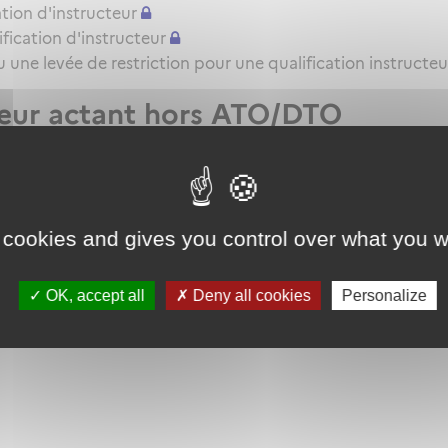
tion d'instructeur
ication d'instructeur
une levée de restriction pour une qualification instructeu
teur actant hors ATO/DTO
t VHL pour l'attestation de formation pratique QC/QT
 cookies and gives you control over what you w
OK, accept all
Deny all cookies
Personalize