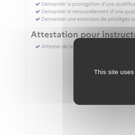
Demander la prorogation d'une qualifica
Demander le renouvellement d'une qualif
Demander une extension de privilèges ou 
Attestation pour instruc
Attester de la réalisation du complémen
This site uses