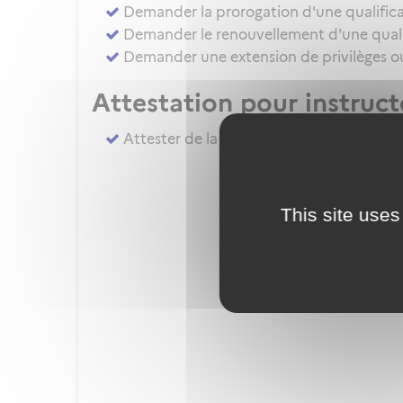
Demander la prorogation d'une qualifica
Demander le renouvellement d'une qualif
Demander une extension de privilèges ou 
Attestation pour instruc
Attester de la réalisation du complémen
This site uses