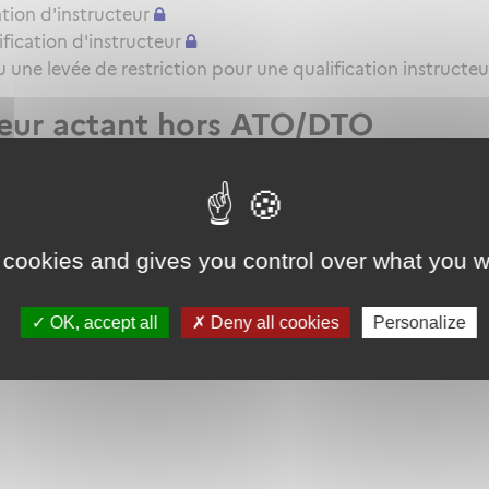
tion d'instructeur
ication d'instructeur
une levée de restriction pour une qualification instructeu
teur actant hors ATO/DTO
t VHL pour l'attestation de formation pratique QC/QT
 cookies and gives you control over what you w
OK, accept all
Deny all cookies
Personalize