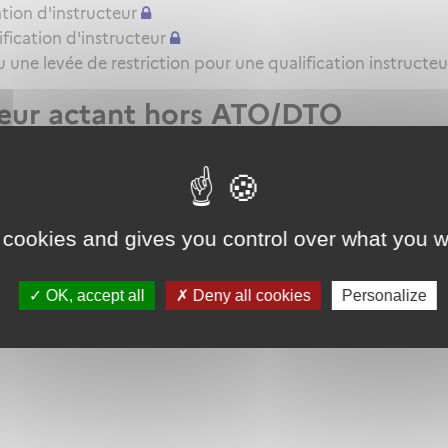
tion d'instructeur
ication d'instructeur
une levée de restriction pour une qualification instructeu
teur actant hors ATO/DTO
t VHL pour l'attestation de formation pratique QC/QT
 cookies and gives you control over what you w
OK, accept all
Deny all cookies
Personalize