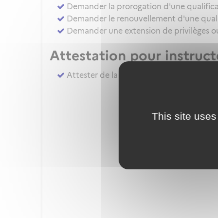
Demander la prorogation d'une qualifica
Demander le renouvellement d'une qualif
Demander une extension de privilèges ou 
Attestation pour instruc
Attester de la réalisation du complémen
This site uses