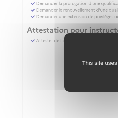
Demander la prorogation d'une qualifica
Demander le renouvellement d'une qualif
Demander une extension de privilèges ou 
Attestation pour instruc
Attester de la réalisation du complémen
This site uses