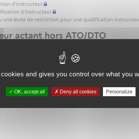
tion d'instructeur
ication d'instructeur
une levée de restriction pour une qualification instructeu
teur actant hors ATO/DTO
t VHL pour l'attestation de formation pratique QC/QT
 cookies and gives you control over what you w
OK, accept all
Deny all cookies
Personalize