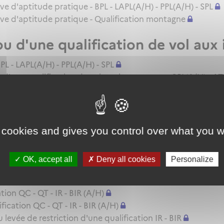
uve d'aptitude pratique - BPL - LAPL(A/H) - PPL(A/H) - SPL
euve d'aptitude pratique - Qualification montagne
ou d'une qualification de vol aux
PL - LAPL(A/H) - PPL(A/H) - SPL
d'une qualification de vol aux instruments - CPL(A/H) - ATP
cence - LAPL(A) - SPL
 cookies and gives you control over what you w
licence - BPL - SPL
ion (QC/QT/IR)
OK, accept all
Deny all cookies
Personalize
A/H)
ion QC - QT - IR - BIR (A/H)
cation QC - QT - IR - BIR (A/H)
evée de restriction d'une qualification IR - BIR