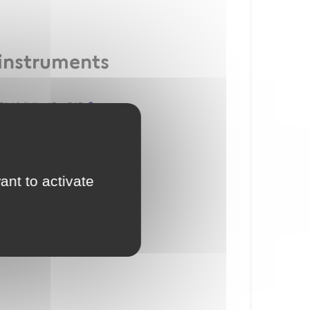
 instruments
L(A/H) - IR - BIR
ant to activate