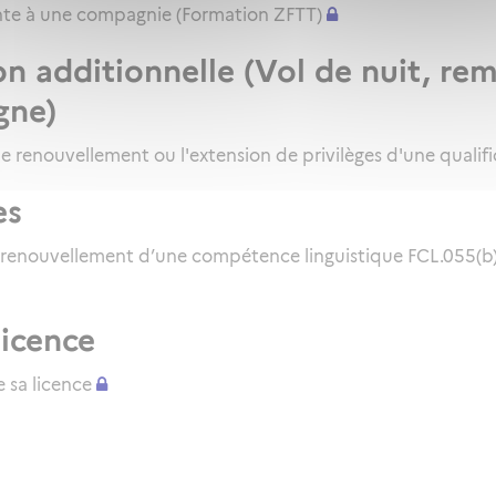
inte à une compagnie (Formation ZFTT)
on additionnelle (Vol de nuit, re
gne)
le renouvellement ou l'extension de privilèges d'une qualifi
es
 renouvellement d’une compétence linguistique FCL.055(b) 
licence
 sa licence