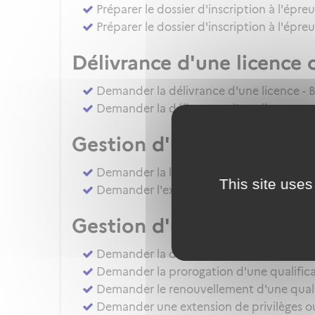
Préparer le dossier d'inscription à l'épre
Préparer le dossier d'inscription à l'épr
Délivrance d'une licence 
Demander la délivrance d'une licence - B
Demander la délivrance d'une licence ou 
Gestion d'une licence
Demander la levée de restriction d'une li
This site uses
Demander l'extension de privilèges d'une 
Gestion d'une qualificat
Demander la délivrance d'une QC - QT(
Demander la prorogation d'une qualificat
Demander le renouvellement d'une qualifi
Demander une extension de privilèges ou l