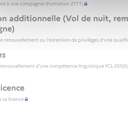
inte à une compagnie (Formation ZFTT)
on additionnelle (Vol de nuit, re
gne)
le renouvellement ou l'extension de privilèges d'une qualifi
es
 renouvellement d’une compétence linguistique FCL.055(b) 
licence
 sa licence