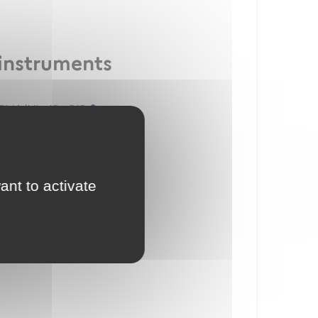
 instruments
L(A/H) - IR - BIR
ant to activate