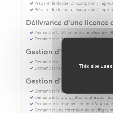
Préparer le dossier d'inscription à l'épre
Préparer le dossier d'inscription à l'épr
Délivrance d'une licence 
Demander la délivrance d'une licence - B
Demander la délivrance d'une licence ou 
Gestion d'une licence
Demander la levée de restriction d'une li
This site uses
Demander l'extension de privilèges d'une 
Gestion d'une qualificat
Demander la délivrance d'une QC - QT(
Demander la prorogation d'une qualificat
Demander le renouvellement d'une qualifi
Demander une extension de privilèges ou l