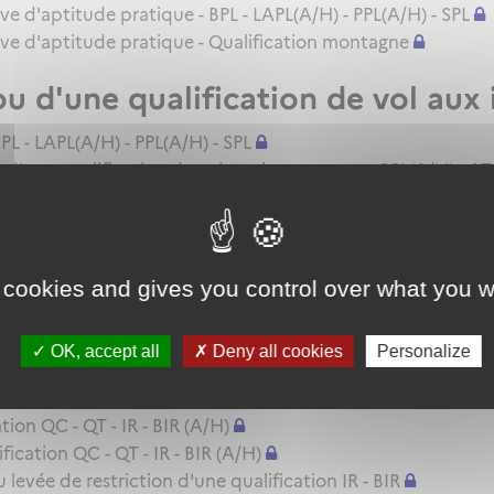
uve d'aptitude pratique - BPL - LAPL(A/H) - PPL(A/H) - SPL
euve d'aptitude pratique - Qualification montagne
ou d'une qualification de vol aux
PL - LAPL(A/H) - PPL(A/H) - SPL
d'une qualification de vol aux instruments - CPL(A/H) - ATP
cence - LAPL(A) - SPL
 cookies and gives you control over what you w
licence - BPL - SPL
ion (QC/QT/IR)
OK, accept all
Deny all cookies
Personalize
A/H)
ion QC - QT - IR - BIR (A/H)
cation QC - QT - IR - BIR (A/H)
evée de restriction d'une qualification IR - BIR