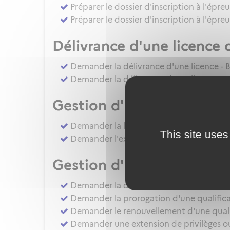
Préparer le dossier d'inscription à l'épre
Préparer le dossier d'inscription à l'épr
Délivrance d'une licence 
Demander la délivrance d'une licence - B
Demander la délivrance d'une licence ou 
Gestion d'une licence
Demander la levée de restriction d'une li
This site uses
Demander l'extension de privilèges d'une 
Gestion d'une qualificat
Demander la délivrance d'une QC - QT(
Demander la prorogation d'une qualificat
Demander le renouvellement d'une qualifi
Demander une extension de privilèges ou l