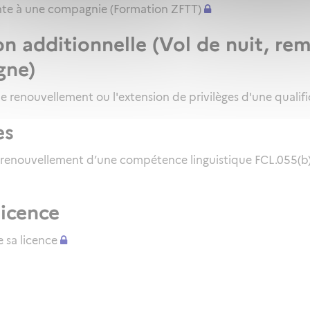
inte à une compagnie (Formation ZFTT)
on additionnelle (Vol de nuit, re
gne)
le renouvellement ou l'extension de privilèges d'une qualifi
es
 renouvellement d’une compétence linguistique FCL.055(b) 
licence
 sa licence