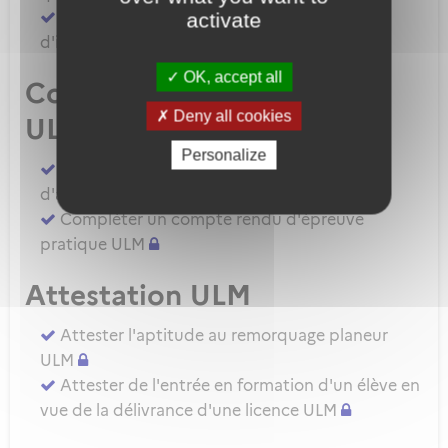
Demander une autorisation d'examinateur
activate
d'instructeur EIULM
OK, accept all
Compte rendu d’épreuve
Deny all cookies
ULM
Personalize
Compléter un compte rendu d'épreuve
d'aptitude pratique instructeur IULM.
Compléter un compte rendu d'épreuve
pratique ULM
Attestation ULM
Attester l'aptitude au remorquage planeur
ULM
Attester de l'entrée en formation d'un élève en
vue de la délivrance d'une licence ULM