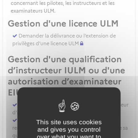
concernant les pilotes, les instructeurs et les
examinateurs ULM.
Gestion d'une licence ULM
Demander la délivrance ou l’extension de
privilèges d’une licence ULM
Gestion d'une qualification
d’instructeur IULM ou d'une
autorisation d’examinateur
EIULM
Attester des prérequis pour devenir formateur
d'instructeur ULM
Demander la délivrance, la prorogation, le
This site uses cookies
renouvellement ou l'extension de privilèges de sa
and gives you control
qualification IULM
over what you want to