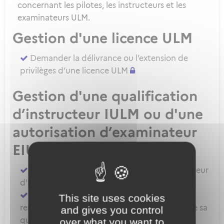
concernant les pilotes, les instructeurs et les
examinateurs ULM.
Gestion d'une licence ULM
Demander la délivrance ou l’extension de
privilèges d’une licence ULM
Gestion d'une qualification
d’instructeur IULM ou d'une
autorisation d’examinateur
EIULM
Attester des prérequis pour devenir formateur
d'instructeur ULM
Demander la délivrance, la prorogation, le
This site uses cookies
renouvellement ou l'extension de privilèges de sa
and gives you control
qualification IULM
over what you want to