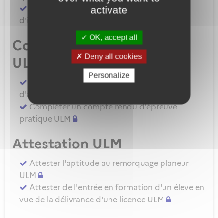
Demander une autorisation d'examinateur
activate
d'instructeur EIULM
OK, accept all
Compte rendu d’épreuve
Deny all cookies
ULM
Personalize
Compléter un compte rendu d'épreuve
d'aptitude pratique instructeur IULM.
Compléter un compte rendu d'épreuve
pratique ULM
Attestation ULM
Attester l'aptitude au remorquage planeur
ULM
Attester de l'entrée en formation d'un élève en
vue de la délivrance d'une licence ULM