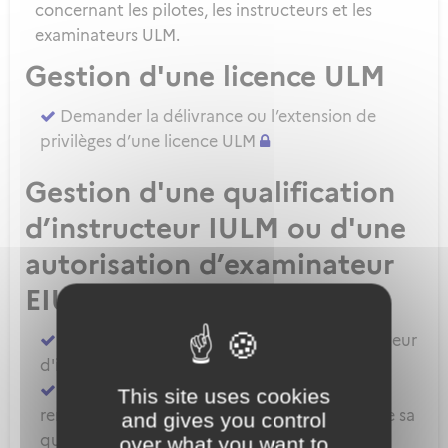
concernant les pilotes, les instructeurs et les
examinateurs ULM.
Gestion d'une licence ULM
Demander la délivrance ou l’extension de
privilèges d’une licence ULM
Gestion d'une qualification
d’instructeur IULM ou d'une
autorisation d’examinateur
EIULM
Attester des prérequis pour devenir formateur
d'instructeur ULM
Demander la délivrance, la prorogation, le
This site uses cookies
renouvellement ou l'extension de privilèges de sa
and gives you control
qualification IULM
over what you want to