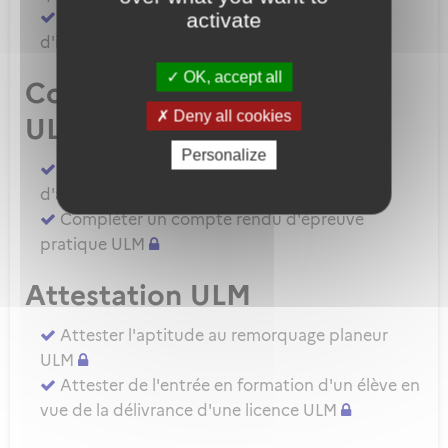
Demander une autorisation d'examinateur
activate
d'instructeur EIULM
OK, accept all
Compte rendu d’épreuve
Deny all cookies
ULM
Personalize
Compléter un compte rendu d'épreuve
d'aptitude pratique instructeur IULM.
Compléter un compte rendu d'épreuve
pratique ULM
Attestation ULM
Attester l'aptitude au remorquage planeur
ULM
Attester de l'entrée en formation d'un élève en
vue de la délivrance d'une licence ULM