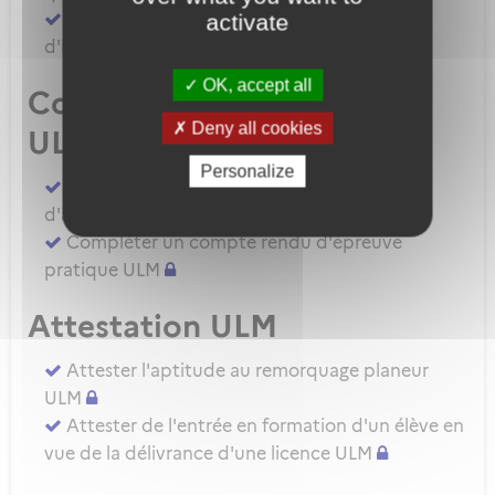
Demander une autorisation d'examinateur
activate
d'instructeur EIULM
OK, accept all
Compte rendu d’épreuve
Deny all cookies
ULM
Personalize
Compléter un compte rendu d'épreuve
d'aptitude pratique instructeur IULM.
Compléter un compte rendu d'épreuve
pratique ULM
Attestation ULM
Attester l'aptitude au remorquage planeur
ULM
Attester de l'entrée en formation d'un élève en
vue de la délivrance d'une licence ULM