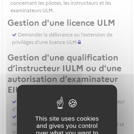
concernant les pilotes, les instructeurs et les
examinateurs ULM.
Gestion d'une licence ULM
Demander la délivrance ou l’extension de
privilèges d’une licence ULM
Gestion d'une qualification
d’instructeur IULM ou d'une
autorisation d’examinateur
EIULM
Attester des prérequis pour devenir formateur
d'instructeur ULM
Demander la délivrance, la prorogation, le
This site uses cookies
renouvellement ou l'extension de privilèges de sa
and gives you control
qualification IULM
over what you want to