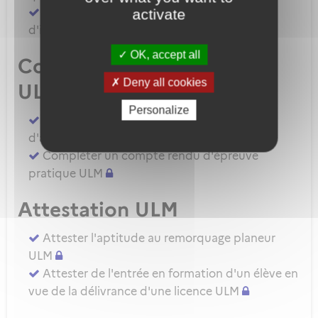
Demander une autorisation d'examinateur
activate
d'instructeur EIULM
OK, accept all
Compte rendu d’épreuve
Deny all cookies
ULM
Personalize
Compléter un compte rendu d'épreuve
d'aptitude pratique instructeur IULM.
Compléter un compte rendu d'épreuve
pratique ULM
Attestation ULM
Attester l'aptitude au remorquage planeur
ULM
Attester de l'entrée en formation d'un élève en
vue de la délivrance d'une licence ULM