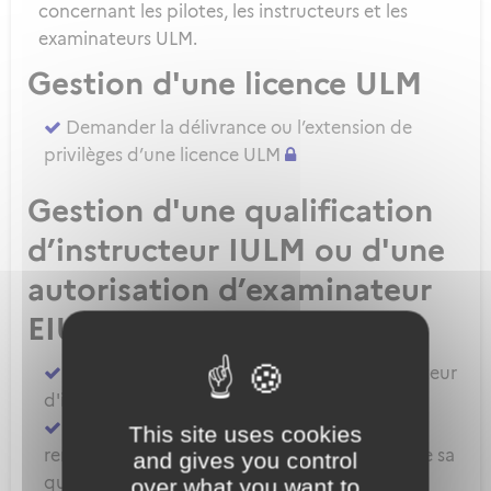
concernant les pilotes, les instructeurs et les
examinateurs ULM.
Gestion d'une licence ULM
Demander la délivrance ou l’extension de
privilèges d’une licence ULM
Gestion d'une qualification
d’instructeur IULM ou d'une
autorisation d’examinateur
EIULM
Attester des prérequis pour devenir formateur
d'instructeur ULM
Demander la délivrance, la prorogation, le
This site uses cookies
renouvellement ou l'extension de privilèges de sa
and gives you control
qualification IULM
over what you want to