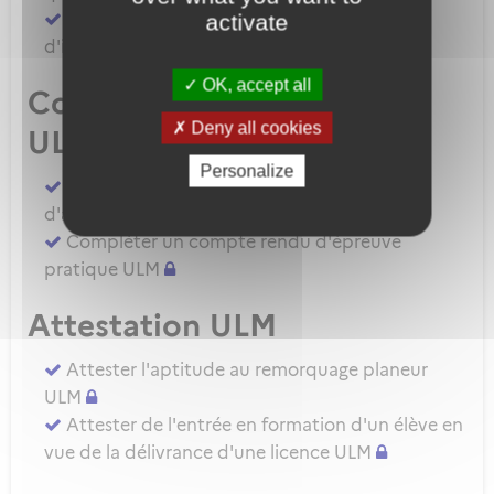
Demander une autorisation d'examinateur
activate
d'instructeur EIULM
OK, accept all
Compte rendu d’épreuve
Deny all cookies
ULM
Personalize
Compléter un compte rendu d'épreuve
d'aptitude pratique instructeur IULM.
Compléter un compte rendu d'épreuve
pratique ULM
Attestation ULM
Attester l'aptitude au remorquage planeur
ULM
Attester de l'entrée en formation d'un élève en
vue de la délivrance d'une licence ULM