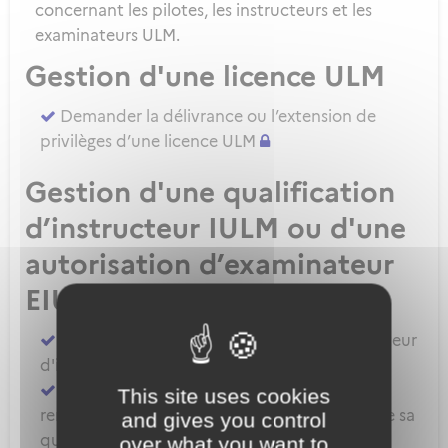
concernant les pilotes, les instructeurs et les
examinateurs ULM.
Gestion d'une licence ULM
Demander la délivrance ou l’extension de
privilèges d’une licence ULM
Gestion d'une qualification
d’instructeur IULM ou d'une
autorisation d’examinateur
EIULM
Attester des prérequis pour devenir formateur
d'instructeur ULM
Demander la délivrance, la prorogation, le
This site uses cookies
renouvellement ou l'extension de privilèges de sa
and gives you control
qualification IULM
over what you want to