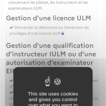
concernant les pilotes, les instructeurs et les
examinateurs ULM.
Gestion d'une licence ULM
Demander la délivrance ou l’extension de
privilèges d’une licence ULM
Gestion d'une qualification
d’instructeur IULM ou d'une
autorisation d’examinateur
EIULM
Attester des prérequis pour devenir formateur
d'instructeur ULM
Demander la délivrance, la prorogation, le
This site uses cookies
renouvellement ou l'extension de privilèges de sa
and gives you control
qualification IULM
over what you want to