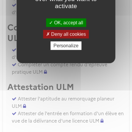
Demander une autorisation d'examinateur
activate
d'instructeur EIULM
OK, accept all
Compte rendu d’épreuve
Deny all cookies
ULM
Personalize
Compléter un compte rendu d'épreuve
d'aptitude pratique instructeur IULM.
Compléter un compte rendu d'épreuve
pratique ULM
Attestation ULM
Attester l'aptitude au remorquage planeur
ULM
Attester de l'entrée en formation d'un élève en
vue de la délivrance d'une licence ULM