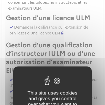
concernant les pilotes, les instructeurs et les
examinateurs ULM.
Gestion d'une licence ULM
Demander la délivrance ou l’extension de
privilèges d’une licence ULM
Gestion d'une qualification
d’instructeur IULM ou d'une
autorisation d’examinateur
EIULM
Attester des prérequis pour devenir formateur
d'instructeur ULM
Demander la délivrance, la prorogation, le
This site uses cookies
renouvellement ou l'extension de privilèges de sa
and gives you control
qualification IULM
over what you want to