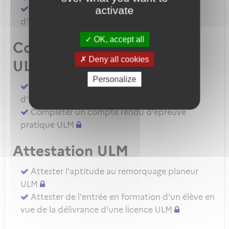
Demander une autorisation d'examinateur
activate
d'instructeur EIULM
OK, accept all
Compte rendu d’épreuve
Deny all cookies
ULM
Personalize
Compléter un compte rendu d'épreuve
d'aptitude pratique instructeur IULM.
Compléter un compte rendu d'épreuve
pratique ULM
Attestation ULM
Attester l'aptitude au remorquage planeur
ULM
Attester de l'entrée en formation d'un élève en
vue de la délivrance d'une licence ULM