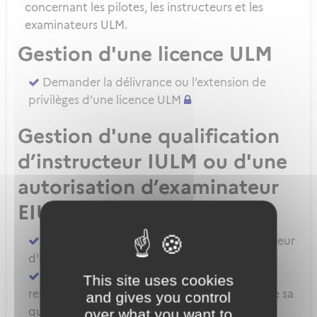
concernant les pilotes, les instructeurs et les
examinateurs ULM.
Gestion d'une licence ULM
Demander la délivrance ou l’extension de
privilèges d’une licence ULM
Gestion d'une qualification
d’instructeur IULM ou d'une
autorisation d’examinateur
EIULM
Attester des prérequis pour devenir formateur
d'instructeur ULM
Demander la délivrance, la prorogation, le
This site uses cookies
renouvellement ou l'extension de privilèges de sa
and gives you control
qualification IULM
over what you want to