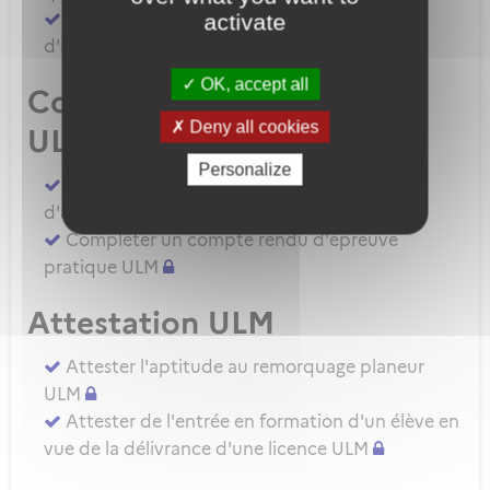
Demander une autorisation d'examinateur
activate
d'instructeur EIULM
OK, accept all
Compte rendu d’épreuve
Deny all cookies
ULM
Personalize
Compléter un compte rendu d'épreuve
d'aptitude pratique instructeur IULM.
Compléter un compte rendu d'épreuve
pratique ULM
Attestation ULM
Attester l'aptitude au remorquage planeur
ULM
Attester de l'entrée en formation d'un élève en
vue de la délivrance d'une licence ULM