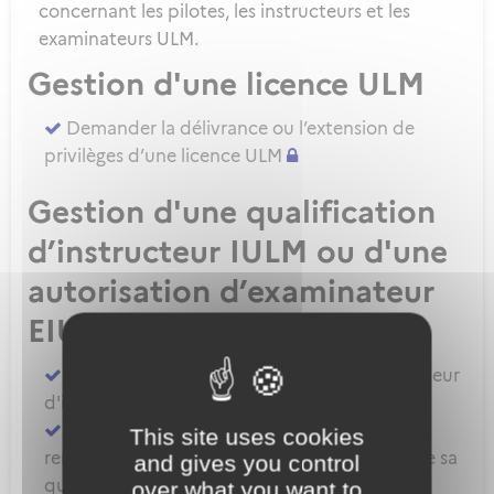
concernant les pilotes, les instructeurs et les
examinateurs ULM.
Gestion d'une licence ULM
Demander la délivrance ou l’extension de
privilèges d’une licence ULM
Gestion d'une qualification
d’instructeur IULM ou d'une
autorisation d’examinateur
EIULM
Attester des prérequis pour devenir formateur
d'instructeur ULM
Demander la délivrance, la prorogation, le
This site uses cookies
renouvellement ou l'extension de privilèges de sa
and gives you control
qualification IULM
over what you want to