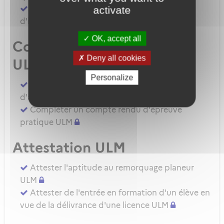
Demander une autorisation d'examinateur
activate
d'instructeur EIULM
OK, accept all
Compte rendu d’épreuve
Deny all cookies
ULM
Personalize
Compléter un compte rendu d'épreuve
d'aptitude pratique instructeur IULM.
Compléter un compte rendu d'épreuve
pratique ULM
Attestation ULM
Attester l'aptitude au remorquage planeur
ULM
Attester de l'entrée en formation d'un élève en
vue de la délivrance d'une licence ULM