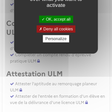
Demander une autorisation d'examinateur
activate
d'instructeur EIULM
OK, accept all
Compte rendu d’épreuve
Deny all cookies
ULM
Personalize
Compléter un compte rendu d'épreuve
d'aptitude pratique instructeur IULM.
Compléter un compte rendu d'épreuve
pratique ULM
Attestation ULM
Attester l'aptitude au remorquage planeur
ULM
Attester de l'entrée en formation d'un élève en
vue de la délivrance d'une licence ULM