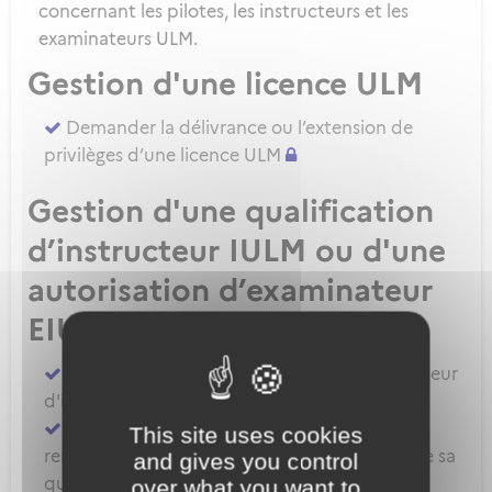
concernant les pilotes, les instructeurs et les
examinateurs ULM.
Gestion d'une licence ULM
Demander la délivrance ou l’extension de
privilèges d’une licence ULM
Gestion d'une qualification
d’instructeur IULM ou d'une
autorisation d’examinateur
EIULM
Attester des prérequis pour devenir formateur
d'instructeur ULM
Demander la délivrance, la prorogation, le
This site uses cookies
renouvellement ou l'extension de privilèges de sa
and gives you control
qualification IULM
over what you want to