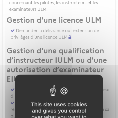
concernant les pilotes, les instructeurs et les
examinateurs ULM.
Gestion d'une licence ULM
Demander la délivrance ou l’extension de
privilèges d’une licence ULM
Gestion d'une qualification
d’instructeur IULM ou d'une
autorisation d’examinateur
EIULM
Attester des prérequis pour devenir formateur
d'instructeur ULM
Demander la délivrance, la prorogation, le
This site uses cookies
renouvellement ou l'extension de privilèges de sa
and gives you control
qualification IULM
over what you want to