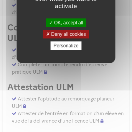
Demander une autorisation d'examinateur
activate
d'instructeur EIULM
OK, accept all
Compte rendu d’épreuve
Deny all cookies
ULM
Personalize
Compléter un compte rendu d'épreuve
d'aptitude pratique instructeur IULM.
Compléter un compte rendu d'épreuve
pratique ULM
Attestation ULM
Attester l'aptitude au remorquage planeur
ULM
Attester de l'entrée en formation d'un élève en
vue de la délivrance d'une licence ULM