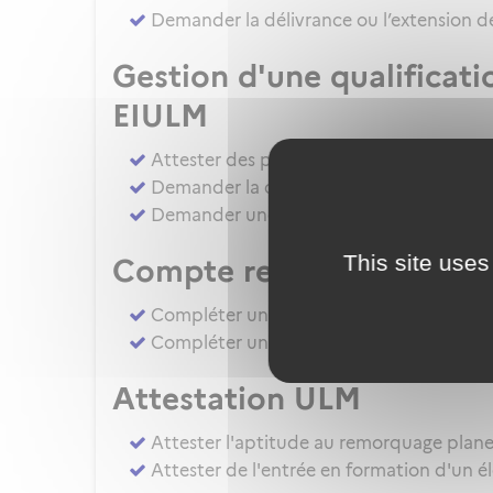
Demander la délivrance ou l’extension de
Gestion d'une qualificat
EIULM
Attester des prérequis pour devenir for
Demander la délivrance, la prorogation, 
Demander une autorisation d'examinate
This site uses
Compte rendu d’épreuv
Compléter un compte rendu d'épreuve d
Compléter un compte rendu d'épreuve 
Attestation ULM
Attester l'aptitude au remorquage plan
Attester de l'entrée en formation d'un é