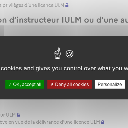
 privilèges d’une licence ULM
ion d’instructeur IULM ou d'une a
mateur d'instructeur ULM
le renouvellement ou l'extension de privilèges de sa qualif
ur d'instructeur EIULM
 cookies and gives you control over what you w
e ULM
'aptitude pratique instructeur IULM.
OK, accept all
Deny all cookies
Personalize
pratique ULM
eur ULM
lève en vue de la délivrance d'une licence ULM