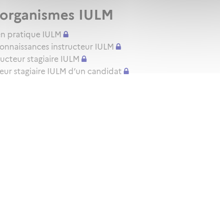
x organismes IULM
amen pratique IULM
connaissances instructeur IULM
ructeur stagiaire IULM
cteur stagiaire IULM d’un candidat