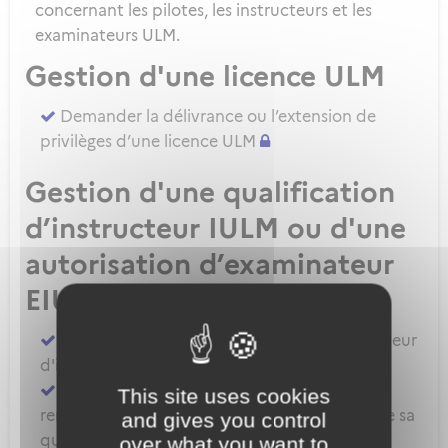
concernant les pilotes, les instructeurs et les
examinateurs ULM.
Gestion d'une licence ULM
Demander la délivrance ou l’extension de
privilèges d’une licence ULM
Gestion d'une qualification
d’instructeur IULM ou d'une
autorisation d’examinateur
EIULM
Attester des prérequis pour devenir formateur
d'instructeur ULM
Demander la délivrance, la prorogation, le
This site uses cookies
renouvellement ou l'extension de privilèges de sa
and gives you control
qualification IULM
over what you want to