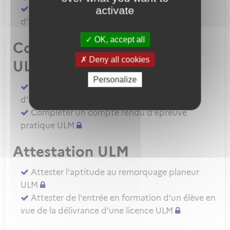
Demander une autorisation d'examinateur
activate
d'instructeur EIULM
OK, accept all
Compte rendu d’épreuve
Deny all cookies
ULM
Personalize
Compléter un compte rendu d'épreuve
d'aptitude pratique instructeur IULM.
Compléter un compte rendu d'épreuve
pratique ULM
Attestation ULM
Attester l'aptitude au remorquage planeur
ULM
Attester de l'entrée en formation d'un élève en
vue de la délivrance d'une licence ULM